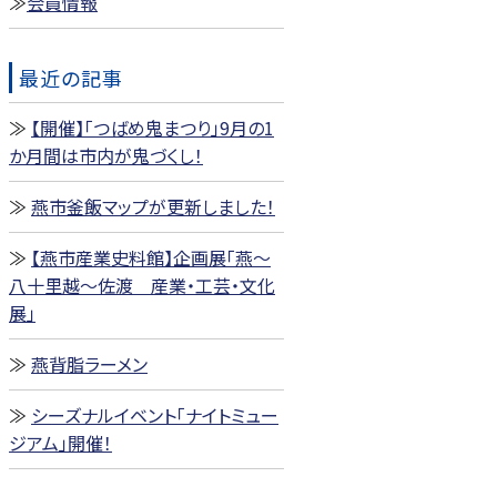
会員情報
最近の記事
【開催】「つばめ鬼まつり」9月の1
か月間は市内が鬼づくし！
燕市釜飯マップが更新しました！
【燕市産業史料館】企画展「燕～
八十里越～佐渡 産業・工芸・文化
展」
燕背脂ラーメン
シーズナルイベント「ナイトミュー
ジアム」開催！