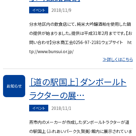
2018/11/9
イベント
分水地区内の飲食店にて、純米大吟醸酒粕を使用した鍋
の提供が始まりました。提供は平成31年2月までです。【お
問い合わせ】分水商工会0256-97-2181ウェブサイト ht
tp://www.bunsui.or.jp/
≫詳しくはこちら
［道の駅国上］ダンボールト
ラクターの展…
2018/11/1
イベント
燕市内のメーカーが作成したダンボールトラクターが道
の駅国上（ふれあいパーク久賀美）館内に展示されていま