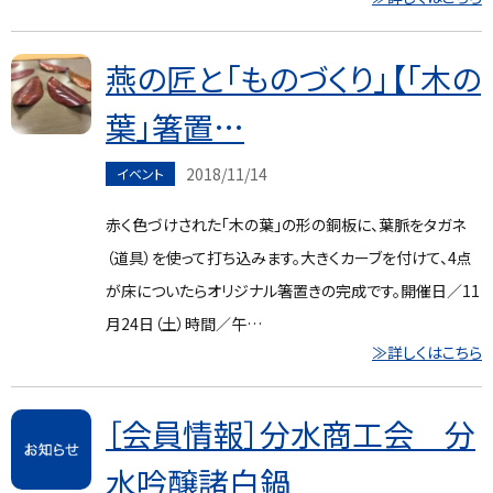
燕の匠と「ものづくり」【「木の
葉」箸置…
2018/11/14
イベント
赤く色づけされた「木の葉」の形の銅板に、葉脈をタガネ
（道具）を使って打ち込みます。大きくカーブを付けて、4点
が床についたらオリジナル箸置きの完成です。開催日／11
月24日（土）時間／午…
≫詳しくはこちら
［会員情報］分水商工会 分
水吟醸諸白鍋