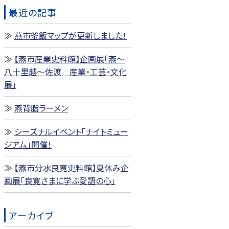
最近の記事
燕市釜飯マップが更新しました！
【燕市産業史料館】企画展「燕～
八十里越～佐渡 産業・工芸・文化
展」
燕背脂ラーメン
シーズナルイベント「ナイトミュー
ジアム」開催！
【燕市分水良寛史料館】夏休み企
画展「良寛さまに学ぶ愛語の心」
アーカイブ