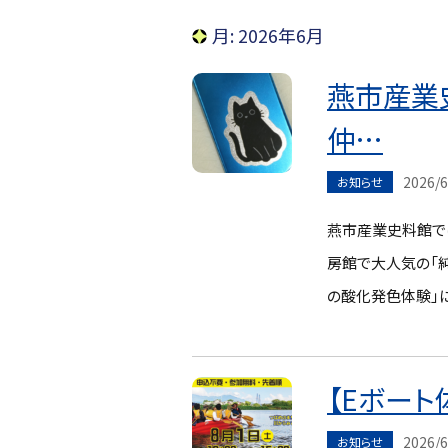
月:
2026年6月
燕市産業
仲…
2026/6
お知らせ
燕市産業史料館では
房館で大人気の「純
の酸化発色体験」
【Eボート
2026/6
お知らせ