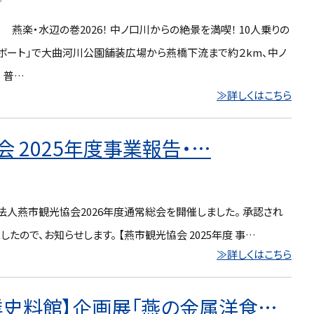
 燕楽・水辺の巻2026！ 中ノ口川からの絶景を満喫！ 10人乗りの
Eボート」で大曲河川公園舗装広場から燕橋下流まで約２km、中ノ
 普…
≫詳しくはこちら
会 2025年度事業報告・…
社団法人燕市観光協会2026年度通常総会を開催しました。 承認され
たので、お知らせします。 【燕市観光協会 2025年度 事…
≫詳しくはこちら
業史料館】企画展「燕の金属洋食…