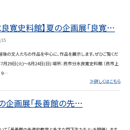
水良寛史料館】夏の企画展「良寛…
/15
越後の文人たちの作品を中心に、作品を展示します。ぜひご覧くだ
5年7月29日(火)～8月24日(日) 場所：燕市分水良寛史料館 （燕市上
：9…
≫詳しくはこちら
夏の企画展「長善館の先…
て「長善館の先進的教育と多才な門下生たち II」を開催します。