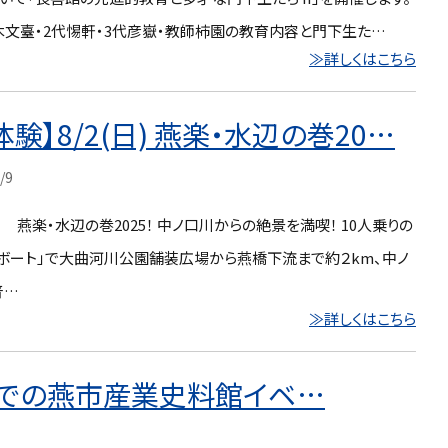
文臺・2代惕軒・3代彦嶽・教師柿園の教育内容と門下生た…
≫詳しくはこちら
体験】8/2(日) 燕楽・水辺の巻20…
/9
 燕楽・水辺の巻2025！ 中ノ口川からの絶景を満喫！ 10人乗りの
Eボート」で大曲河川公園舗装広場から燕橋下流まで約２km、中ノ
普…
≫詳しくはこちら
日)までの燕市産業史料館イベ…