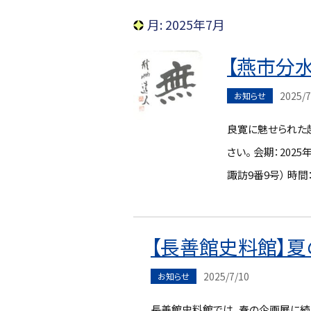
月:
2025年7月
【燕市分
2025/7
お知らせ
良寛に魅せられた
さい。 会期：202
諏訪9番9号） 時間
【長善館史料館】
2025/7/10
お知らせ
長善館史料館では、春の企画展に続い