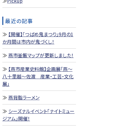
Pickup
最近の記事
【開催】「つばめ鬼まつり」9月の1
か月間は市内が鬼づくし！
燕市釜飯マップが更新しました！
【燕市産業史料館】企画展「燕～
八十里越～佐渡 産業・工芸・文化
展」
燕背脂ラーメン
シーズナルイベント「ナイトミュー
ジアム」開催！