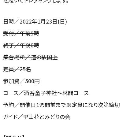
日時／2022年1月23
日(日)
受付／午前9時
終了／午後0時
集合場所／道の駅国上
定員／25名
参加費／500円
コース／酒呑童子神社～林間コース
予約／開催日1週間前まで※定員になり次第締切
ガイド／里山花とみどりの会