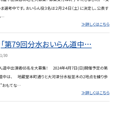
ま選考中です。 おいらん役３名は２月２４日（土）に決定し、公表す
い…
≫詳しくはこちら
「第79回分水おいらん道中…
1/30
ん道中出演者65名を大募集！ 2024年4月7日(日)開催予定の第
ん道中は、 地蔵堂本町通りと大河津分水桜並木の2地点を練り歩
と"おもてな…
≫詳しくはこちら