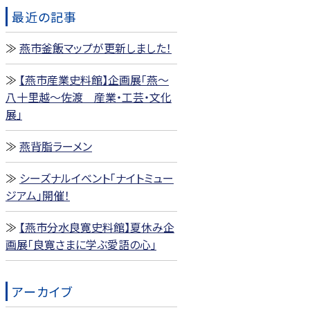
最近の記事
燕市釜飯マップが更新しました！
【燕市産業史料館】企画展「燕～
八十里越～佐渡 産業・工芸・文化
展」
燕背脂ラーメン
シーズナルイベント「ナイトミュー
ジアム」開催！
【燕市分水良寛史料館】夏休み企
画展「良寛さまに学ぶ愛語の心」
アーカイブ