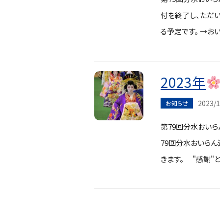
付を終了し、ただい
る予定です。 →お
2023年
2023/1
お知らせ
第79回分水おいら
79回分水おいら
きます。 "感謝"