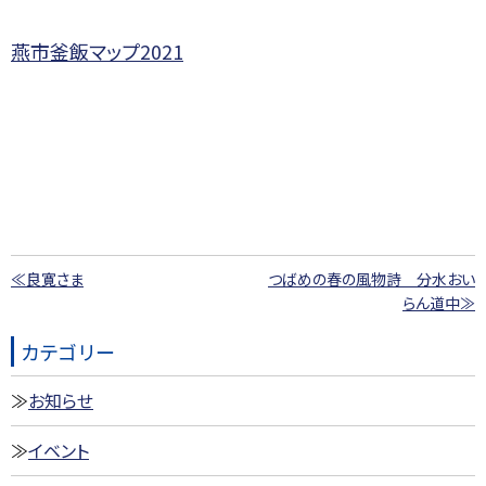
燕市釜飯マップ2021
≪良寛さま
つばめの春の風物詩 分水おい
らん道中≫
カテゴリー
お知らせ
イベント