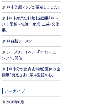
燕市釜飯マップが更新しました！
【燕市産業史料館】企画展「燕～
八十里越～佐渡 産業・工芸・文化
展」
燕背脂ラーメン
シーズナルイベント「ナイトミュー
ジアム」開催！
【燕市分水良寛史料館】夏休み企
画展「良寛さまに学ぶ愛語の心」
アーカイブ
2026年8月