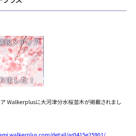
 Walkerplusに大河津分水桜並木が掲載されまし
ami.walkerplus.com/detail/ar0415e25901/