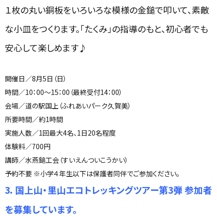
１枚の丸い銅板をいろいろな模様の金鎚で叩いて、素敵
な小皿をつくります。「たくみ」の指導のもと、初心者でも
安心して楽しめます♪
開催日／
8
月
5
日（日）
時間／
10
：
00
～
15
：
00
（最終受付
14
：
00
）
会場／道の駅国上（ふれあいパーク久賀美）
所要時間／約
1
時間
実施人数／
1
回最大
4
名、
1
日
20
名程度
体験料／
700
円
講師／水燕鎚工会（すいえんついこうかい）
予約不要 ※小学４年生以下は保護者同伴でご参加ください。
3．国上山・里山エコトレッキングツアー第3弾 参加者
を募集しています。