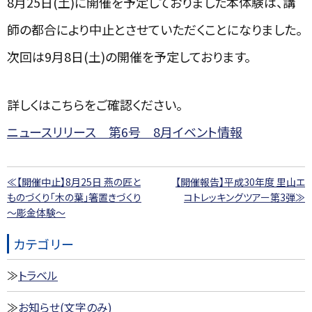
8月
25
日
(
土
)
に開催を予定しておりました本体験は、講
師の都合により中止とさせていただくことになりました。
次回は
9
月
8
日
(
土
)
の開催を予定しております。
詳しくはこちらをご確認ください。
ニュースリリース 第6号 8月イベント情報
≪【開催中止】8月25日 燕の匠と
【開催報告】平成30年度 里山エ
ものづくり「木の葉」箸置きづくり
コトレッキングツアー第3弾≫
～彫金体験～
カテゴリー
トラベル
お知らせ(文字のみ)