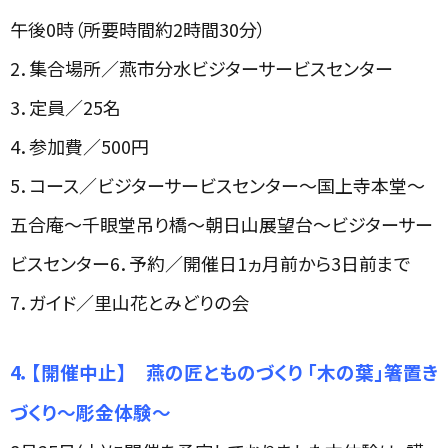
午後
0
時（所要時間約
2
時間
30
分）
2．集合場所／燕市分水ビジターサービスセンター
3．定員／
25
名
4．参加費／
500
円
5
．コース／ビジターサービスセンター～国上寺本堂～
五合庵～千眼堂吊り橋～朝日山展望台～ビジターサー
ビスセンター6．予約／開催日
1
ヵ月前から
3
日前まで
7．ガイド／里山花とみどりの会
4．
【開催中止】 燕の匠とものづくり 「木の葉」箸置き
づくり～彫金体験～