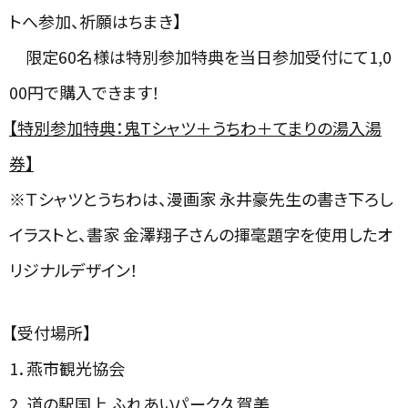
トへ参加、祈願はちまき】
限定
60
名様は特別参加特典を当日参加受付にて
1,0
00
円で購入できます！
【特別参加特典：鬼
T
シャツ＋うちわ＋てまりの湯入湯
券】
※Ｔシャツとうちわは、漫画家 永井豪先生の書き下ろし
イラストと、書家 金澤翔子さんの揮毫題字を使用したオ
リジナルデザイン！
【受付場所】
1．燕市観光協会
2．道の駅国上 ふれあいパーク久賀美