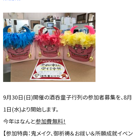
9月
30
日
(
日
)
開催の酒呑童子行列の参加者募集を、
8
月
1
日
(
水
)
より開始します。
今年はなんと
参加費無料！
【参加特典：鬼メイク、御祈祷＆お祓い＆所願成就イベン