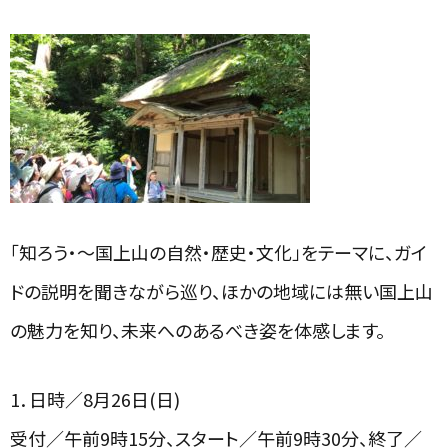
「知ろう・～国上山の自然・歴史・文化」をテーマに、ガイ
ドの説明を聞きながら巡り、ほかの地域には無い国上山
の魅力を知り、未来へのあるべき姿を体感します。
1．日時／
8
月
26
日
(
日
)
受付／午前
9
時
15
分、スタート／午前
9
時
30
分、終了／