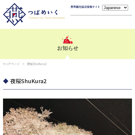
燕市観光協会情報サイト
お知らせ
トップページ
夜桜ShuKura2
夜桜ShuKura2