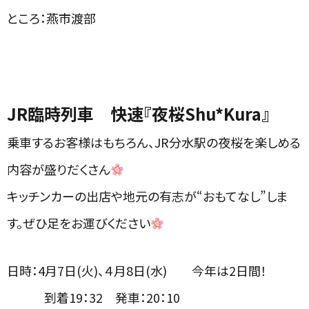
ところ：燕市渡部
JR臨時列車 快速『夜桜Shu*Kura』
乗車するお客様はもちろん、JR分水駅の夜桜を楽しめる
内容が盛りだくさん
キッチンカーの出店や地元の有志が“おもてなし”しま
す。ぜひ足をお運びください
日時：
4月7日(
火)、４月
8日(
水) 今年は
2
日間！
到着
19
：
32
発車：
20
：
10