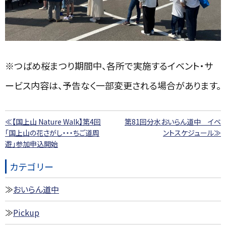
※つばめ桜まつり期間中、各所で実施するイベント・サ
ービス内容は、予告なく一部変更される場合があります。
≪【国上山 Nature Walk】第4回
第81回分水おいらん道中 イベ
「国上山の花さがし・・・ちご道周
ントスケジュール≫
遊」参加申込開始
カテゴリー
おいらん道中
Pickup