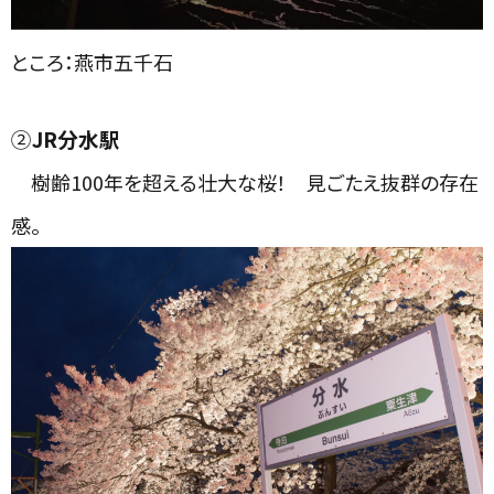
ところ：燕市五千石
②
JR分水駅
樹齢100年を超える壮大な桜！ 見ごたえ抜群の存在
感。