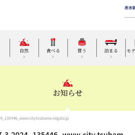
燕市
自然
食べる
買う
泊まる
モ
お知らせ
5446_www.city.tsubame.niigata.jp
-2024_135446_www.city.tsubam