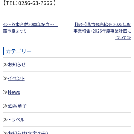
【TEL：0256-63-7666 】
≪～燕市合併20周年記念～
【報告】燕市観光協会 2025年度
燕市夏まつり
事業報告・2026年度事業計画に
ついて≫
カテゴリー
お知らせ
イベント
News
酒呑童子
トラベル
お知らせ(文字のみ)