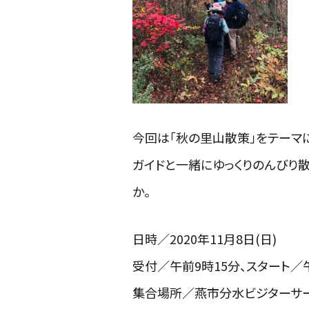
今回は
「秋の里山散策」
をテーマ
ガイドと一緒にゆっくりのんびり
か。
日時／2020年11月8日(日)
受付／午前9時15分、スタート／
集合場所／燕市分水ビジターサ