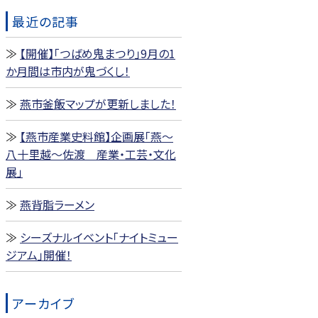
最近の記事
【開催】「つばめ鬼まつり」9月の1
か月間は市内が鬼づくし！
燕市釜飯マップが更新しました！
【燕市産業史料館】企画展「燕～
八十里越～佐渡 産業・工芸・文化
展」
燕背脂ラーメン
シーズナルイベント「ナイトミュー
ジアム」開催！
アーカイブ