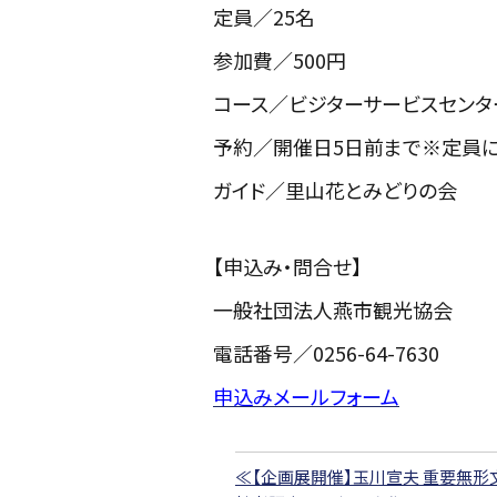
定員／25名
参加費／500円
コース／ビジターサービスセン
予約／開催日5日前まで※定員
ガイド／里山花とみどりの会
【申込み・問合せ】
一般社団法人燕市観光協会
電話番号／0256-64-7630
申込みメールフォーム
≪【企画展開催】玉川宣夫 重要無形