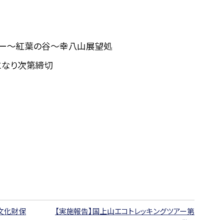
ター～紅葉の谷～幸八山展望処
になり次第締切
文化財保
【実施報告】国上山エコトレッキングツアー第