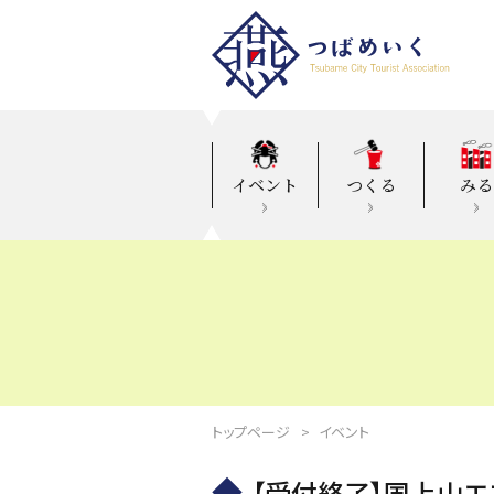
イベント
つくる
みる
トップページ
イベント
【受付終了】国上山エ