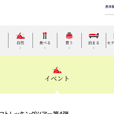
燕市
自然
食べる
買う
泊まる
モ
イベント
コトレッキングツアー第4弾