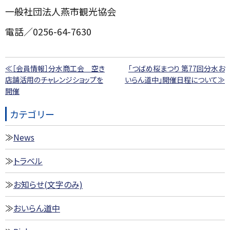
一般社団法人燕市観光協会
電話／0256-64-7630
≪［会員情報］分水商工会 空き
「つばめ桜まつり 第77回分水お
店舗活用のチャレンジショップを
いらん道中」開催日程について≫
開催
カテゴリー
News
トラベル
お知らせ(文字のみ)
おいらん道中