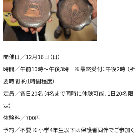
開催日／12月16日（日）
時間／午前10時～午後3時 ※最終受付：午後2時 （所
要時間 約1時間程度）
定員／各日20名（4名まで同時に体験可能、1日20名限
定）
体験料／700円
予約／不要 ※小学4年生以下は保護者同伴でご参加く