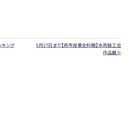
ッキング
5月27日まで【燕市産業史料館】水燕鎚工会
作品展≫