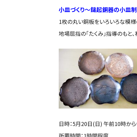
小皿づくり～鎚起銅器の小皿
1枚の丸い銅板をいろいろな模様
地場屈指の「たくみ」指導のもと、
日時：5月20日(日) 午前10時
所要時間：1時間程度