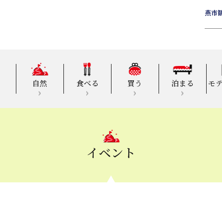
燕市
自然
食べる
買う
泊まる
モ
イベント
」