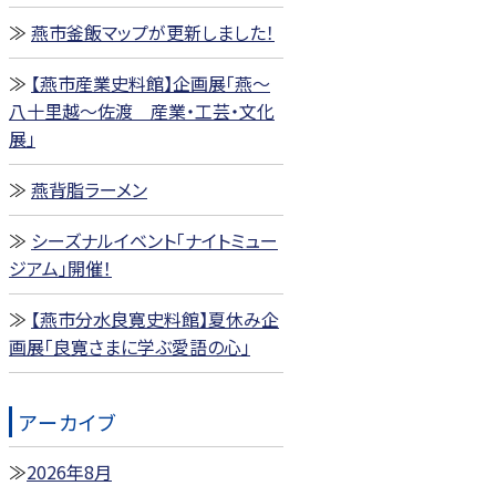
燕市釜飯マップが更新しました！
【燕市産業史料館】企画展「燕～
八十里越～佐渡 産業・工芸・文化
展」
燕背脂ラーメン
シーズナルイベント「ナイトミュー
ジアム」開催！
【燕市分水良寛史料館】夏休み企
画展「良寛さまに学ぶ愛語の心」
アーカイブ
2026年8月