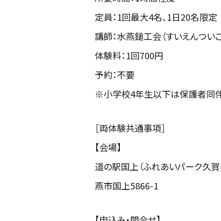
定員：1回最大4名、1日20名限定
講師：水燕鎚工会（すいえんついこ
体験料：1回700円
予約：不要
※小学校4年生以下は保護者同伴
［両体験共通事項］
【会場】
道の駅国上（ふれあいパーク久賀
燕市国上5866-1
【申込み・問合せ】