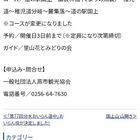
道～稚児道分岐～麓集落～道の駅国上
※コースが変更になりました
予約／開催日3日前まで（※定員になり次第締切）
ガイド／里山花とみどりの会
【申込み・問合せ】
一般社団法人燕市観光協会
電話番号／0256-64-7630
≪「第77回分水おいらん道中」お
国上山 山開き≫
いらん役が決定しました！
カテゴリー