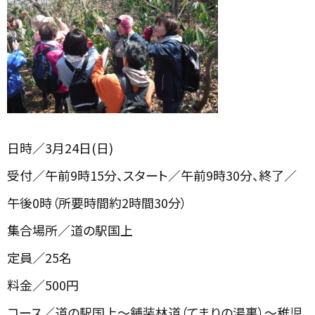
日時／3月24日(日)
受付／午前9時15分、スタート／午前9時30分、終了／
午後0時（所要時間約2時間30分）
集合場所／道の駅国上
定員／25名
料金／500円
コース／道の駅国上～舗装林道（てまりの湯裏）～稚児