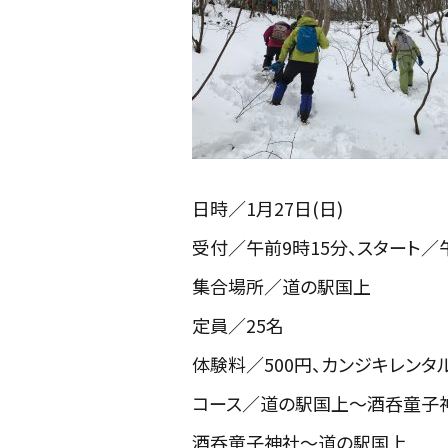
日時／1月27日(日)
受付／午前9時15分、スタート／
集合場所／道の駅国上
定員／25名
体験料／500円、カンジキレンタ
コース／道の駅国上～酒呑童子
酒呑童子神社～道の駅国上