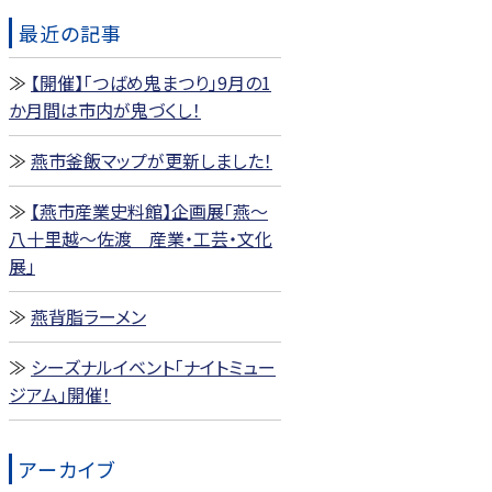
最近の記事
【開催】「つばめ鬼まつり」9月の1
か月間は市内が鬼づくし！
燕市釜飯マップが更新しました！
【燕市産業史料館】企画展「燕～
八十里越～佐渡 産業・工芸・文化
展」
燕背脂ラーメン
シーズナルイベント「ナイトミュー
ジアム」開催！
アーカイブ