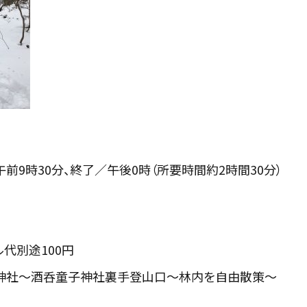
午前9時30分、終了／午後0時（所要時間約2時間30分）
ル代別途100円
神社～酒呑童子神社裏手登山口～林内を自由散策～