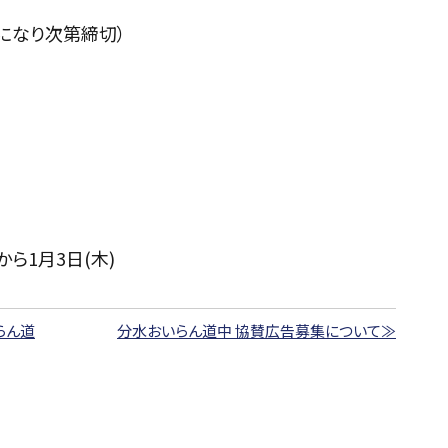
になり次第締切）
から1月3日(木)
らん道
分水おいらん道中 協賛広告募集について≫