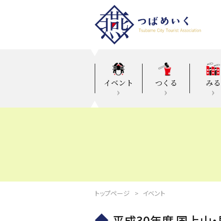
イベント
つくる
みる
トップページ
イベント
平成30年度 国上山