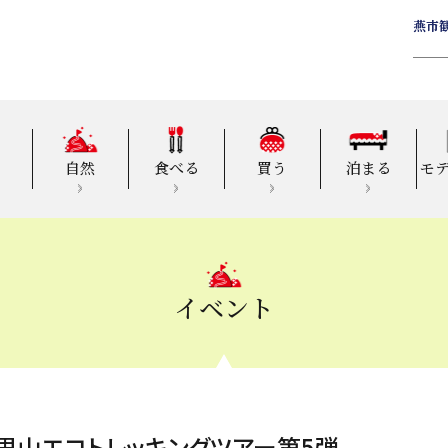
燕市
自然
食べる
買う
泊まる
モ
イベント
・里山エコトレッキングツアー第5弾