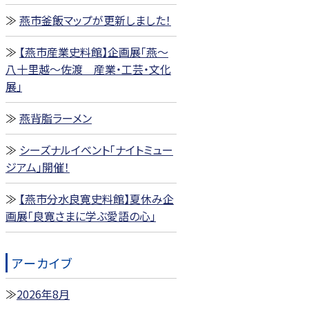
燕市釜飯マップが更新しました！
【燕市産業史料館】企画展「燕～
八十里越～佐渡 産業・工芸・文化
展」
燕背脂ラーメン
シーズナルイベント「ナイトミュー
ジアム」開催！
【燕市分水良寛史料館】夏休み企
画展「良寛さまに学ぶ愛語の心」
アーカイブ
2026年8月