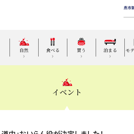
燕市
自然
食べる
買う
泊まる
モ
イベント
ん道中」おいらん役が決定しました！