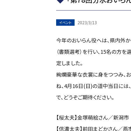
2023/3/13
イベント
今年のおいらん役へは、県内外か
（書類選考）を行い、15名の方を
定しました。
絢爛豪華な衣裳に身をつつみ、お
ね、4月16日(日)の道中当日に
で、どうぞご期待ください。
【桜太夫】金塚萌絵さん／新潟市
【信濃太夫】前田まどかさん／燕