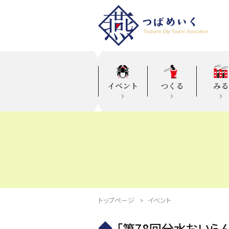
イベント
つくる
みる
トップページ
イベント
「第78回分水おいら