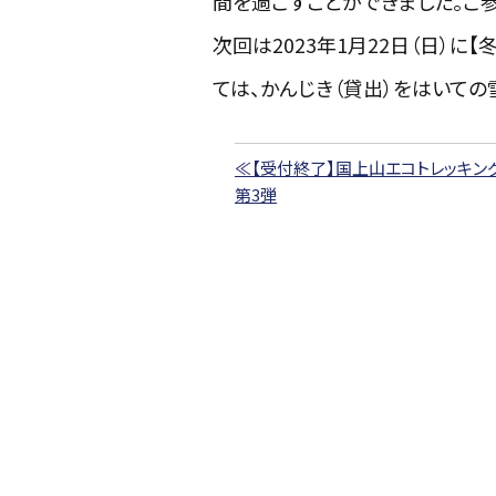
間を過ごすことができました。ご
次回は
2023
年
1
月
22
日（日）に【
ては、かんじき（貸出）をはいての
≪【受付終了】国上山エコトレッキン
第3弾