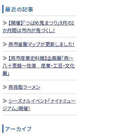
最近の記事
【開催】「つばめ鬼まつり」9月の1
か月間は市内が鬼づくし！
燕市釜飯マップが更新しました！
【燕市産業史料館】企画展「燕～
八十里越～佐渡 産業・工芸・文化
展」
燕背脂ラーメン
シーズナルイベント「ナイトミュー
ジアム」開催！
アーカイブ