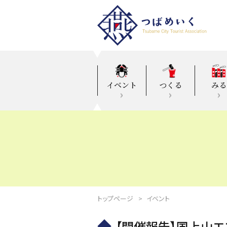
イベント
つくる
みる
トップページ
イベント
【開催報告】国上山エ