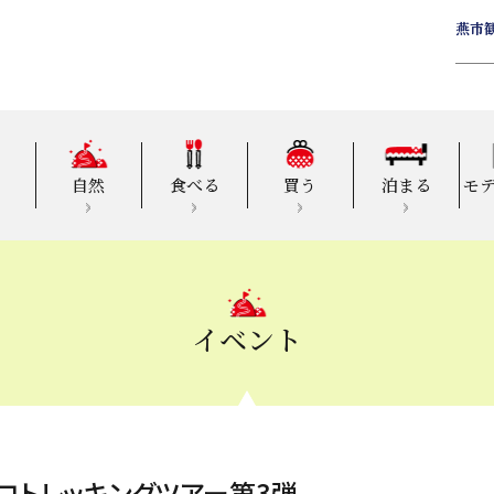
燕市
自然
食べる
買う
泊まる
モ
イベント
コトレッキングツアー第3弾