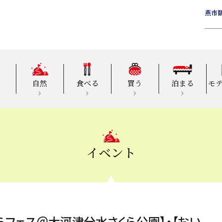
燕市
自然
食べる
買う
泊まる
モ
イベント
らフェス＠大河津分水さくら公園】・【おい