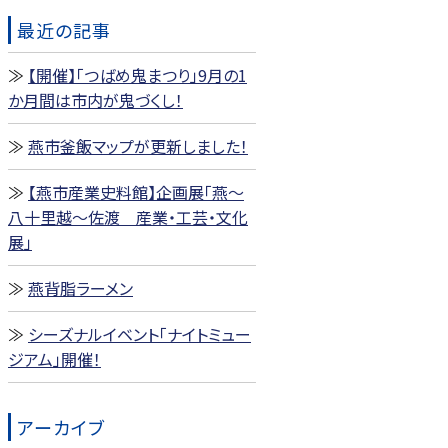
最近の記事
【開催】「つばめ鬼まつり」9月の1
か月間は市内が鬼づくし！
燕市釜飯マップが更新しました！
【燕市産業史料館】企画展「燕～
八十里越～佐渡 産業・工芸・文化
展」
燕背脂ラーメン
シーズナルイベント「ナイトミュー
ジアム」開催！
アーカイブ