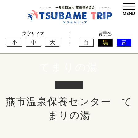
文字サイズ
背景色
小
中
大
白
黒
青
てまりの湯
燕市温泉保養センター て
まりの湯