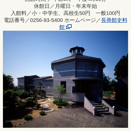
休館日／月曜日・年末年始
入館料／小・中学生、高校生50円 一般100円
電話番号／
0256-93-5400
ホームページ／
長善館史料
館