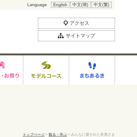
Language
English
中文(簡)
中文(繁)
アクセス
サイトマップ
ま
トップページ
>
観る・学ぶ
> みんなに愛された良寛さま