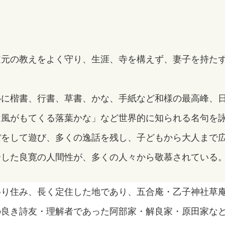
道元の教えをよく守り、生涯、寺を構えず、妻子を持た
心に楷書、行書、草書、かな、手紙など和様の最高峰、
は風がもてくる落葉かな」など世界的に知られる名句を
ぼをして遊び、多くの逸話を残し、子どもから大人まで
合した良寛の人間性が、多くの人々から敬慕されている
移り住み、長く定住した地であり、五合庵・乙子神社草
の良き詩友・理解者であった阿部家・解良家・原田家な