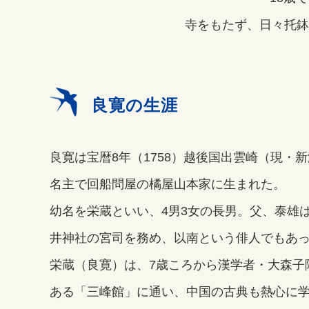
寺をもたず、日々托鉢
良寛の生涯
良寛は宝暦8年（1758）越後国出雲崎（現・
名主で回船問屋の橘屋山本家に生まれた。
幼名を栄蔵といい、4男3女の長男。父、泰雄
井神社の宮司を務め、以南という俳人でもあ
栄蔵（良寛）は、7歳ころから漢学者・大森子
ある「三峰館」に通い、中国の古典も熱心に