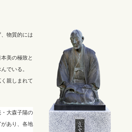
ず、物質的には
日本美の極致と
詠んでいる。
広く親しまれて
。
庵・大森子陽の
どがあり、各地