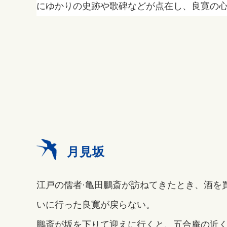
にゆかりの史跡や歌碑などが点在し、良寛の
月見坂
江戸の儒者·亀田鵬斎が訪ねてきたとき、酒を
いに行った良寛が戻らない。
鵬斎が坂を下りて迎えに行くと、五合庵の近