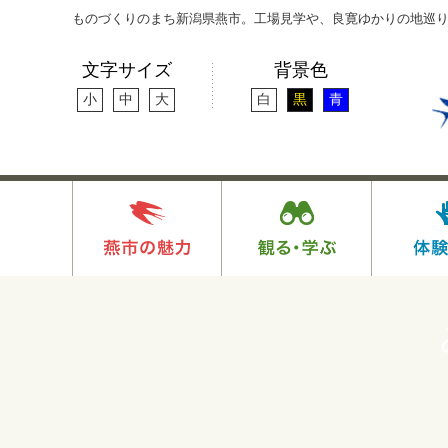
ものづくりのまち新潟県燕市。工場見学や、良寛ゆかりの地巡
文字サイズ
背景色
小
中
大
白
黒
青