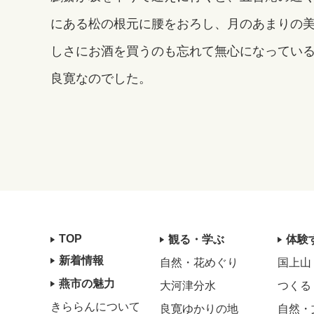
にある松の根元に腰をおろし、月のあまりの
しさにお酒を買うのも忘れて無心になってい
良寛なのでした。
TOP
観る・学ぶ
体験
新着情報
自然・花めぐり
国上山
燕市の魅力
大河津分水
つくる
きららんについて
良寛ゆかりの地
自然・