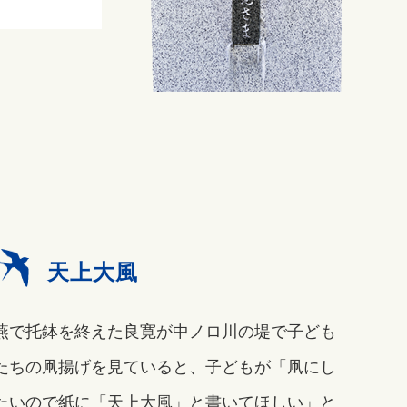
天上大風
燕で托鉢を終えた良寛が中ノロ川の堤で子ども
たちの凧揚げを見ていると、子どもが「凧にし
たいので紙に「天上大風」と書いてほしい」と