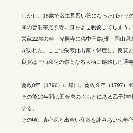
しかし、18歳で名主見習い役になったばかり
瀬の曹洞宗光照寺に身をよせ剃髪してしまう
栄蔵22歳の時、光照寺に備中玉島(現・岡山
が訪れた。ここで栄蔵は出家・得度し、良寛
良寛は国仙和尚の崇高なる人柄に感銘し円通寺
寛政8年（1796）に帰国。寛政９年（1797
その後10年間は五合庵のふもとにある乙子神
する。
その頃、貞心尼と出会い和歌を詠みあい晩年心温