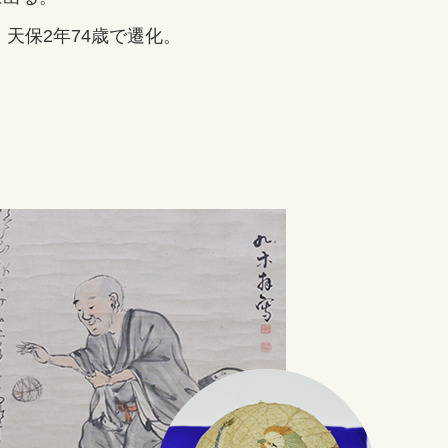
。
天保2年74歳で遷化。