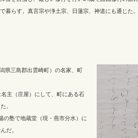
で暮らす。真言宗や浄土宗、日蓮宗、神道にも通じた
新潟県三島郡出雲崎町）の名家、町
は名主（庄屋）にして、町にある石
った。
陽の塾で地蔵堂（現・燕市分水）に
学んだ。