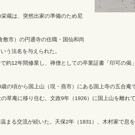
の栄蔵は、突然出家の準備のため尼
。
県倉敷市）の円通寺の住職・国仙和尚
という法名を与えられた。
で約12年間修業し、禅僧としての卒業証書「印可の偈
）40歳の頃から国上山（現・燕市）にある国上寺の五合庵
社の草庵に移り住む。文政9年（1926）に国上山を離
まる交流が続いた。天保2年（1831）、木村家で息を