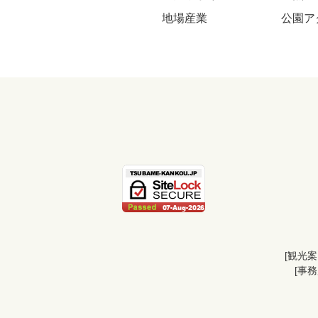
地場産業
公園ア
[観光
[事