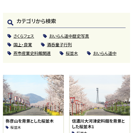
カテゴリから検索
さくらフェス
おいらん道中歴史写真
国上・良寛
酒呑童子行列
燕市産業史料館関連
桜並木
おいらん道中
弥彦山を背景とした桜並木
信濃川大河津史料館を背景と
した桜並木1
桜並木
桜並木