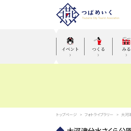
イベント
つくる
みる
トップページ
フォトライブラリー
大河
大河津分水さくら公