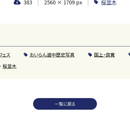
383
2560 × 1709 px
桜並木
フェス
おいらん道中歴史写真
国上・良寛
桜並木
一覧に戻る