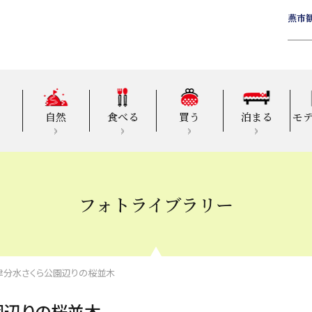
燕市
自然
食べる
買う
泊まる
モ
フォトライブラリー
津分水さくら公園辺りの桜並木
園辺りの桜並木