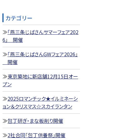
カテゴリー
「燕三条じばさんサマーフェア202
6」 開催
「燕三条じばさんGWフェア2026」
開催
東京築地に新店舗12月15日オー
プン
2025ロマンチック★イルミネーシ
ョン＆クリスマス☆スカイランタン
包丁研ぎ・まな板削り開催
2社合同「包丁供養祭」開催