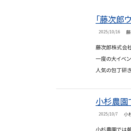
「
藤次郎ウ
藤
2025/10/16
藤次郎株式会社は
一度の大イベン
人気の包丁研ぎ直
小
杉農園
小
2025/10/7
小杉農園では朝