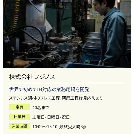
株式会社 フジノス
世界で初めてIH対応の業務用鍋を開発
ステンレス鋼材のプレス工程、研磨工程は見応えあり
定員
40名まで
休業日
土曜日・日曜日・祝日
営業時間
10:00～15:10（最終受入時間）