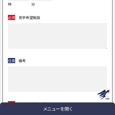
時
分
必須
見学希望施設
任意
備考
必須
同意及び送信確認
メニューを開く
【同意書】