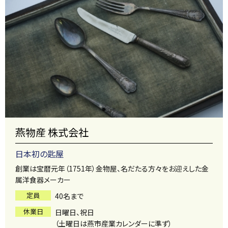
燕物産 株式会社
日本初の匙屋
創業は宝暦元年（1751年）金物屋、名だたる方々をお迎えした金
属洋食器メーカー
定員
40名まで
休業日
日曜日、祝日
（土曜日は燕市産業カレンダーに準ず）