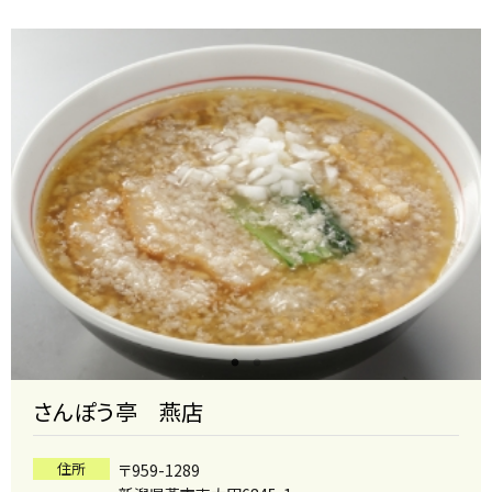
さんぽう亭 燕店
住所
〒959-1289