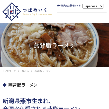
燕市観光協会情報サイト
燕背脂ラーメン
トップページ
食べる
燕背脂ラーメン
燕背脂ラーメン
新潟県燕市
生まれ、
全国から愛される背脂ラーメン